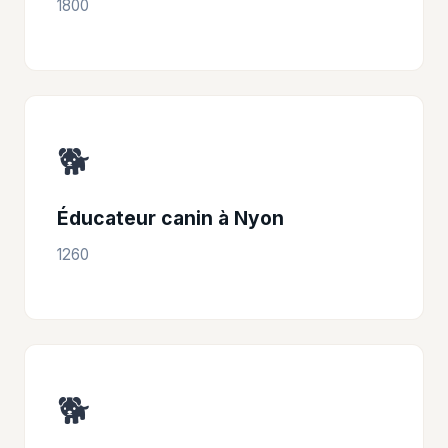
1800
🐕
Éducateur canin à Nyon
1260
🐕