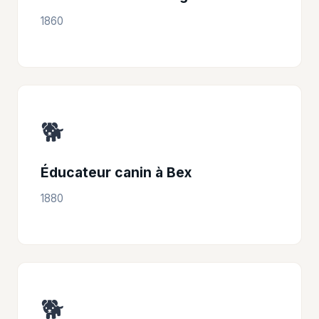
1860
🐕
Éducateur canin à Bex
1880
🐕