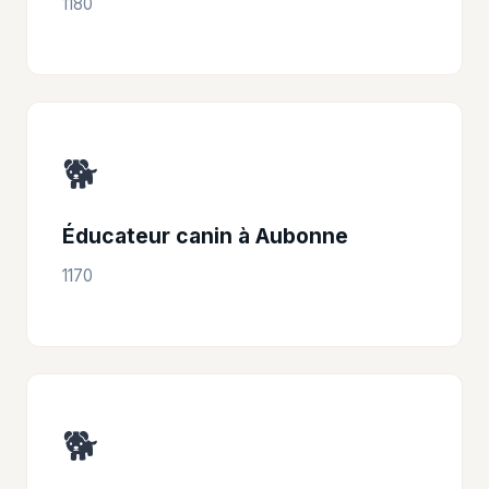
1180
🐕
Éducateur canin à Aubonne
1170
🐕