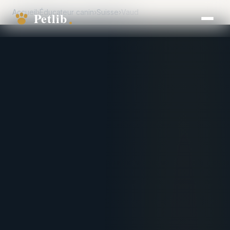
Accueil
›
Éducateur canin
›
Suisse
›
Vaud