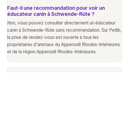
Faut-il une recommandation pour voir un
éducateur canin à Schwende-Rüte ?
Non, vous pouvez consulter directement un éducateur
canin à Schwende-Rüte sans recommandation. Sur Petlib,
la prise de rendez-vous est ouverte à tous les
propriétaires d'animaux du Appenzell Rhodes-Intérieures
et de la région Appenzell Rhodes-Intérieures.
Mon animal stresse en dehors de la maison, le
éducateur canin peut-il venir à Schwende-Rüte
?
De nombreux éducateur canins référencés sur Petlib à
Schwende-Rüte (9057) proposent des visites à domicile.
C'est idéal pour les animaux stressés par les
déplacements dans le Appenzell Rhodes-Intérieures.