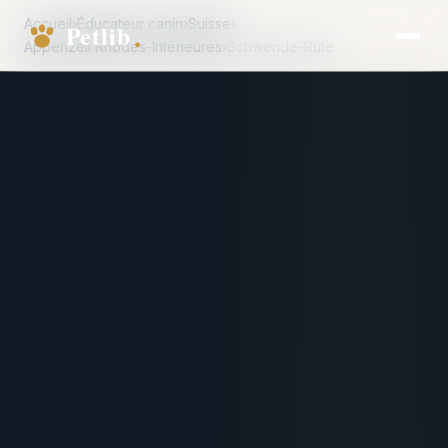
Accueil
›
Éducateur canin
›
Suisse
›
Appenzell Rhodes-Intérieures
›
Schwende-Rüte