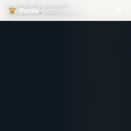
Accueil
›
Éducateur canin
›
Suisse
›
Appenzell Rhodes-Extérieures
›
Urnäsch