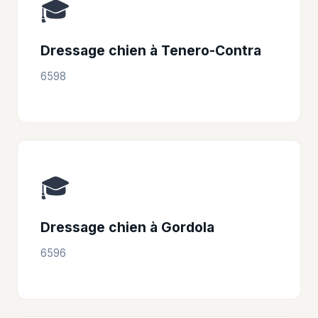
🎓
Dressage chien à Tenero-Contra
6598
🎓
Dressage chien à Gordola
6596