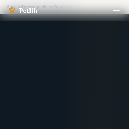
Accueil
›
Dressage chien
›
Suisse
›
Tessin