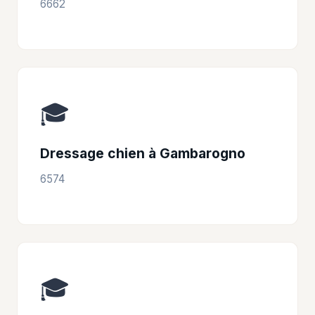
6662
🎓
Dressage chien à Gambarogno
6574
🎓