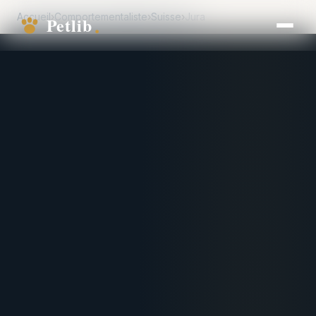
Accueil
›
Comportementaliste
›
Suisse
›
Jura