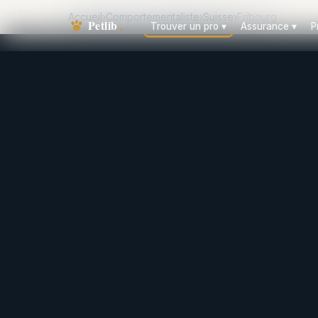
Accueil
›
Comportementaliste
›
Suisse
›
Fribourg
Trouver un pro
▾
Assurance
▾
P