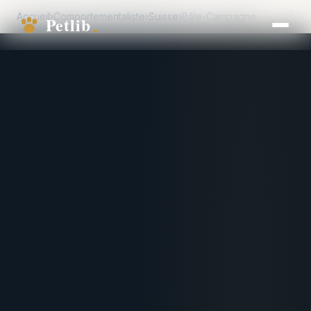
Accueil
›
Comportementaliste
›
Suisse
›
Bâle-Campagne