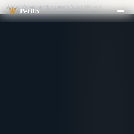
Accueil
›
Communication animale
›
Suisse
›
Nidwald