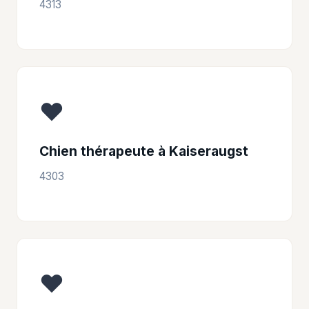
4313
❤️
Chien thérapeute à Kaiseraugst
4303
❤️