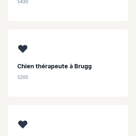
5430
❤️
Chien thérapeute à Brugg
5200
❤️