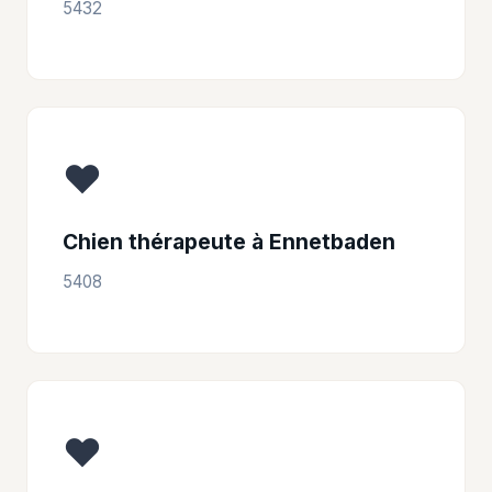
5432
❤️
Chien thérapeute à Ennetbaden
5408
❤️