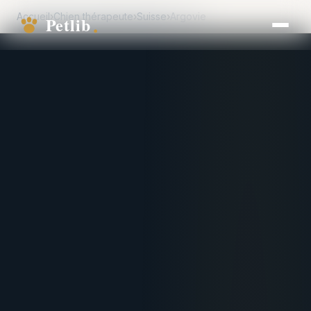
Accueil
›
Chien thérapeute
›
Suisse
›
Argovie