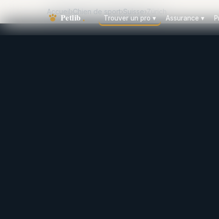
Accueil
›
Chien de sport
›
Suisse
›
Zürich
Trouver un pro
▾
Assurance
▾
P