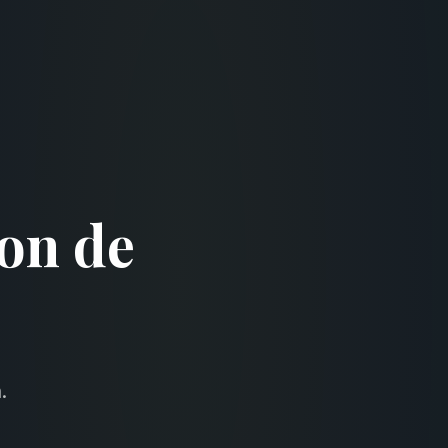
on de
.