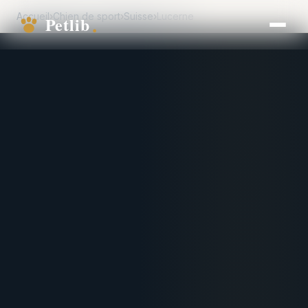
Accueil
›
Chien de sport
›
Suisse
›
Lucerne