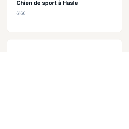
Chien de sport à Hasle
6166
🏅
Chien de sport à Romoos
6113