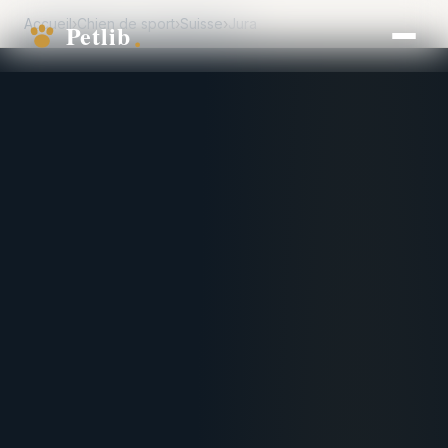
Accueil
›
Chien de sport
›
Suisse
›
Jura