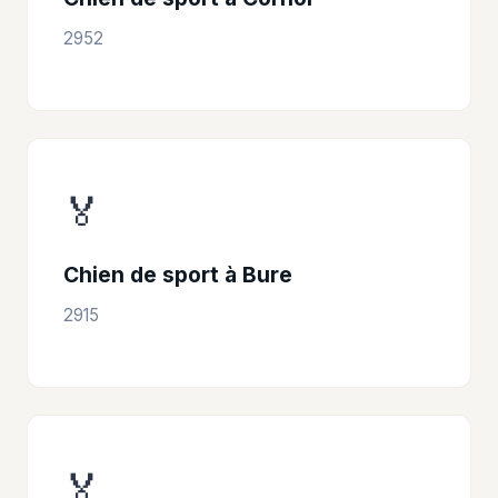
2952
🏅
Chien de sport à Bure
2915
🏅