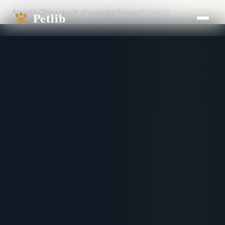
Accueil
›
Chien guide d'aveugle
›
Suisse
›
Fribourg