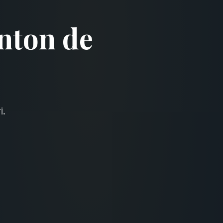
nton de
i.