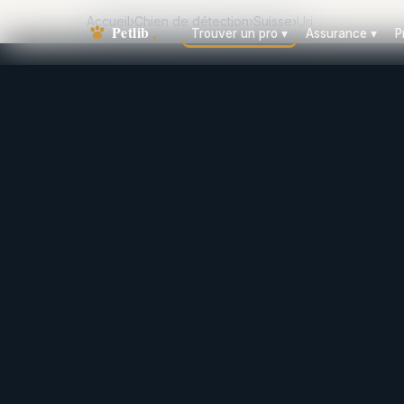
Accueil
›
Chien de détection
›
Suisse
›
Uri
Trouver un pro
▾
Assurance
▾
P