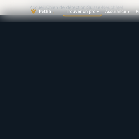
Accueil
›
Chien de détection
›
Suisse
›
Neuchâtel
Trouver un pro
▾
Assurance
▾
P