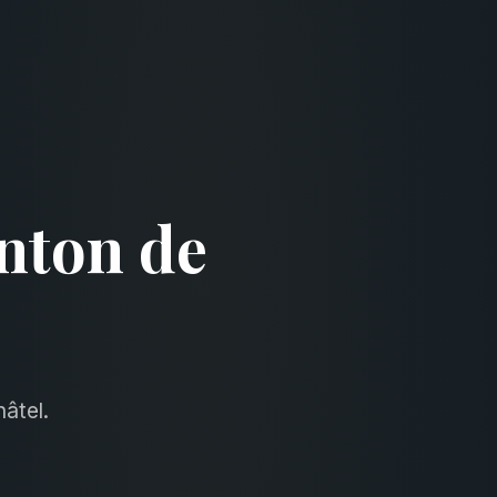
nton de
âtel.