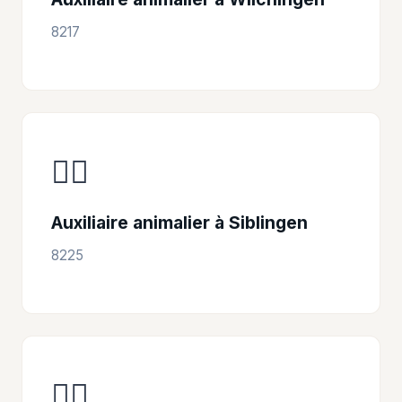
8217
👩‍⚕️
Auxiliaire animalier à Siblingen
8225
👩‍⚕️