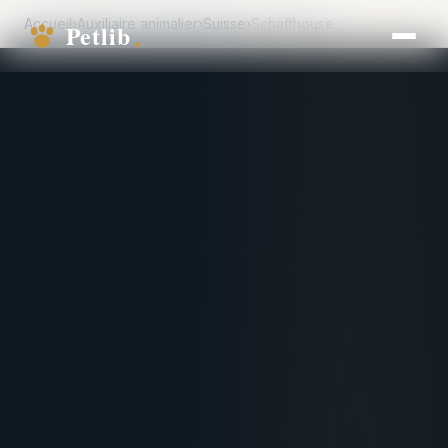
Accueil
›
Auxiliaire animalier
›
Suisse
›
Schaffhouse