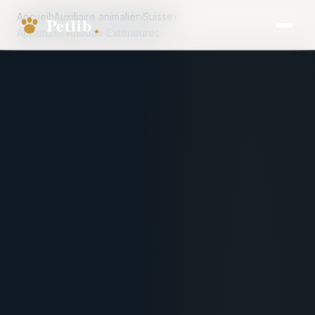
Accueil
›
Auxiliaire animalier
›
Suisse
›
Appenzell Rhodes-Extérieures