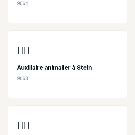
9064
👩‍⚕️
Auxiliaire animalier à Stein
9063
👩‍⚕️