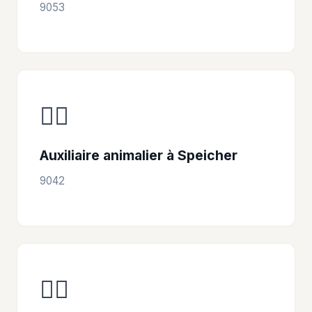
9053
👩‍⚕️
Auxiliaire animalier à Speicher
9042
👩‍⚕️