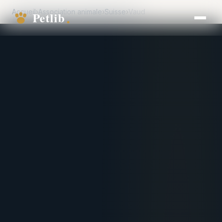
Accueil
›
Association animale
›
Suisse
›
Vaud