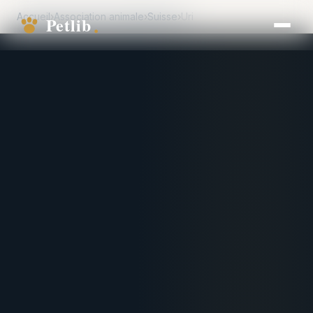
Accueil
›
Association animale
›
Suisse
›
Uri